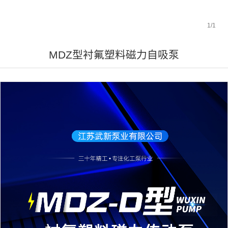
1
/
1
MDZ型衬氟塑料磁力自吸泵