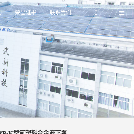
间
荣誉证书
联系我们
YP-K型氟塑料合金液下泵